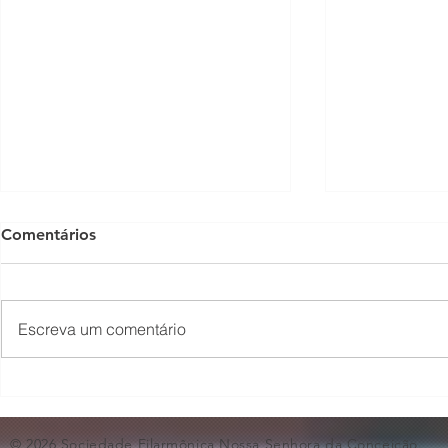
Comentários
Escreva um comentário
O Som não para na SFNSC!
Concerto 
🎵🎶
ao Dia dos 
© 2026 Sociedade Filarmônica Nossa Senhora da Conceição.