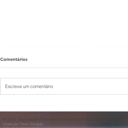
Comentários
Escreva um comentário
🎻A Magia das Quatro
✨Quinteto 
Cordas🎻
CAPS AD II
© 2026 Sociedade Filarmônica Nossa Senhora da Conceição.
Criado por Tássio Trindade