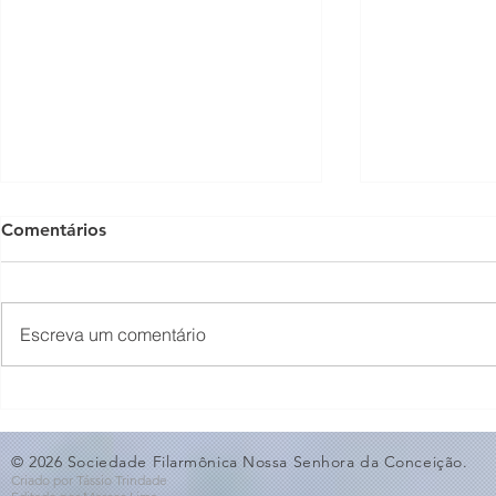
Comentários
Escreva um comentário
O Som não para na SFNSC!
Concerto 
🎵🎶
ao Dia dos 
© 2026 Sociedade Filarmônica Nossa Senhora da Conceição.
Criado por Tássio Trindade