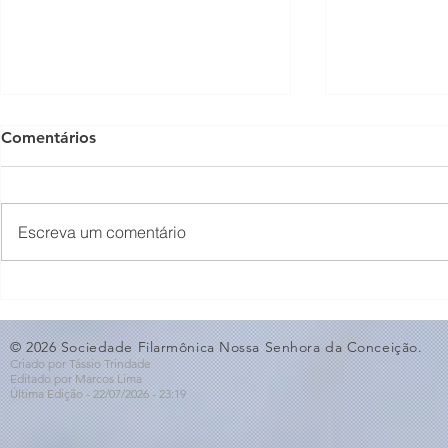
Comentários
Escreva um comentário
O Som não para na SFNSC!
Concerto 
🎵🎶
ao Dia dos 
© 2026 Sociedade Filarmônica Nossa Senhora da Conceição.
Criado por Tássio Trindade
Editado por Marcos Lima
Última Edição - 22/07
/2026
- 23:19