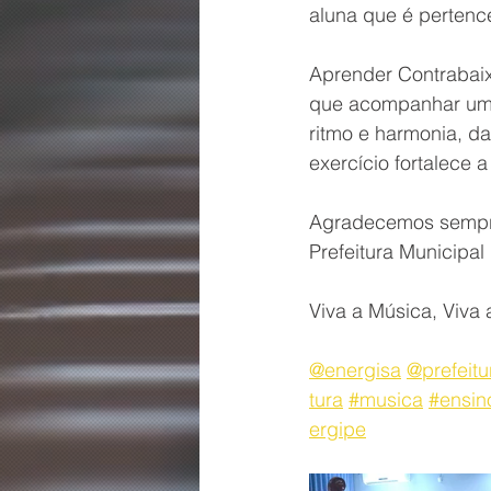
aluna que é pertence
Aprender Contrabaix
que acompanhar uma 
ritmo e harmonia, d
exercício fortalece 
Agradecemos sempre 
Prefeitura Municipal
Viva a Música, Viva
@energisa
@prefeitu
tura
#musica
#ensin
ergipe