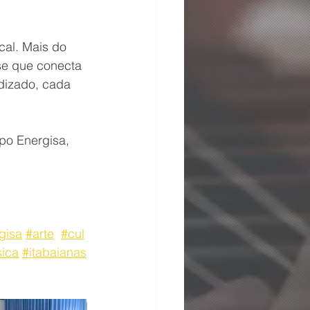
cal. Mais do 
se que conecta 
dizado, cada 
po Energisa, 
gisa
#arte
#cul
ica
#itabaianas