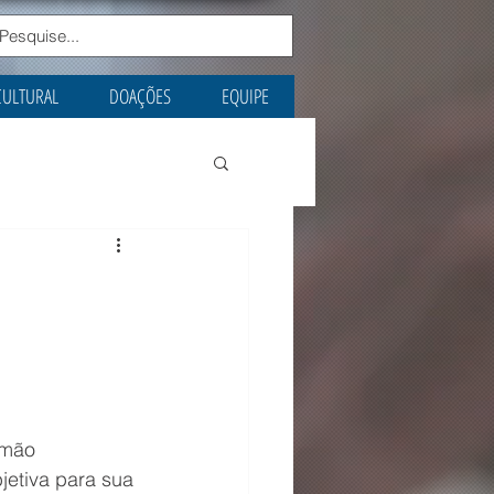
CULTURAL
DOAÇÕES
EQUIPE
imão 
etiva para sua 