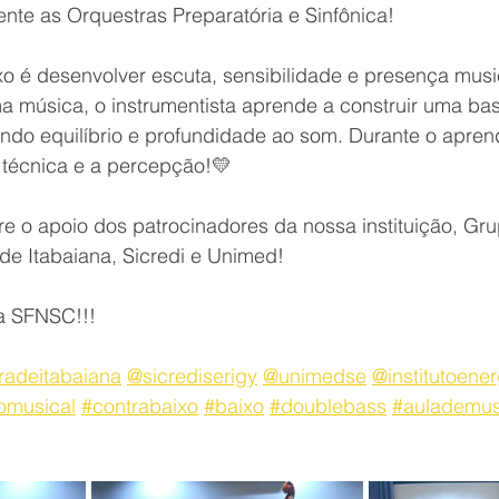
nte as Orquestras Preparatória e Sinfônica!
o é desenvolver escuta, sensibilidade e presença musi
música, o instrumentista aprende a construir uma ba
ando equilíbrio e profundidade ao som. Durante o apren
a técnica e a percepção!💛
o apoio dos patrocinadores da nossa instituição, Gru
 de Itabaiana, Sicredi e Unimed!
 a SFNSC!!!
radeitabaiana
@sicrediserigy
@unimedse
@institutoener
omusical
#contrabaixo
#baixo
#doublebass
#aulademus