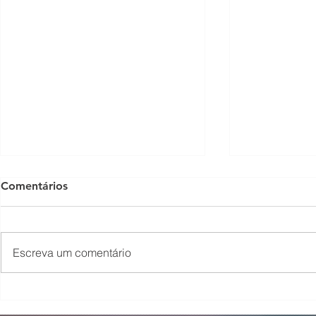
Comentários
Escreva um comentário
O Som não para na SFNSC!
Concerto 
🎵🎶
ao Dia dos 