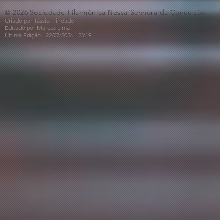
© 2026 Sociedade Filarmônica Nossa Senhora da Conceição.
Criado por Tássio Trindade
Editado por Marcos Lima
Última Edição - 22/07
/2026
- 23:19