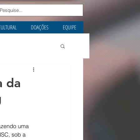
CULTURAL
DOAÇÕES
EQUIPE
a da
g
fazendo uma 
NSC, sob a 