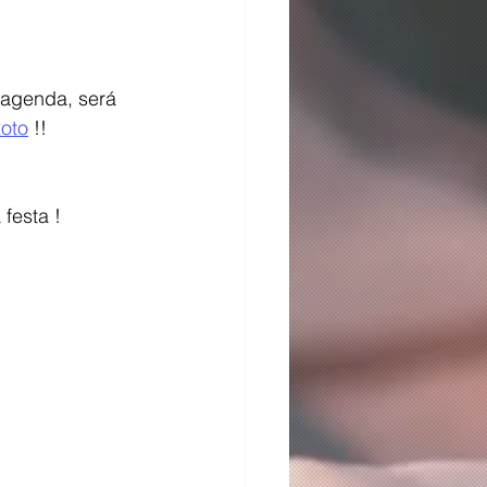
 agenda, será 
oto
 !!
festa !