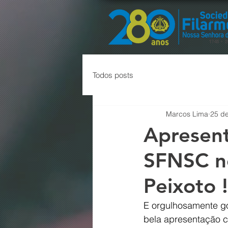
Todos posts
Marcos Lima
25 de
Apresent
SFNSC n
Peixoto !
E orgulhosamente go
bela apresentação c