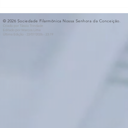
O Som não para na SFNSC!
Concerto 
🎵🎶
ao Dia dos 
© 2026 Sociedade Filarmônica Nossa Senhora da Conceição.
Criado por Tássio Trindade
Editado por Marcos Lima
Última Edição - 22/07
/2026
- 23:19