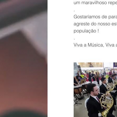
um maravilhoso reper
.
Gostaríamos de para
agreste do nosso es
população !
.
Viva a Música, Viva