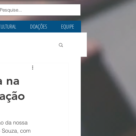
CULTURAL
DOAÇÕES
EQUIPE
a na
ação
ão da nossa 
o Souza, com 