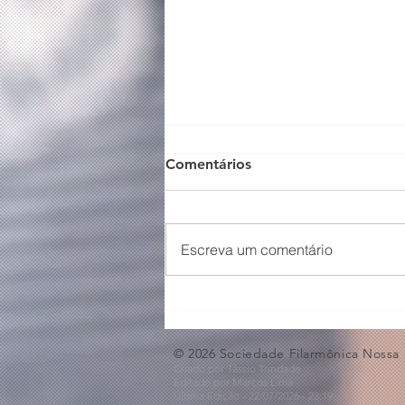
Comentários
Escreva um comentário
Concerto em Homenagem
ao Dia dos Pais🩵
© 2026 Sociedade Filarmônica Nossa
Criado por Tássio Trindade
Editado por Marcos Lima
Última Edição - 22/07
/2026
- 23:19