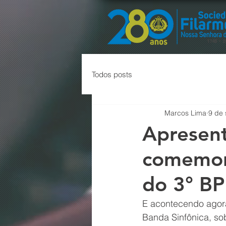
Todos posts
Marcos Lima
9 de 
Apresent
comemor
do 3° BP
E acontecendo agora
Banda Sinfônica, so