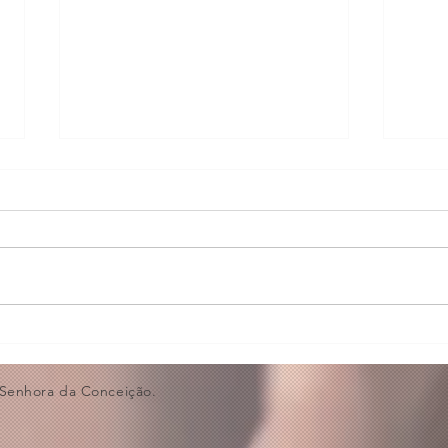
Bastidores da Aula de
Nota
Violino🎻
Acor
 Senhora da Conceição.