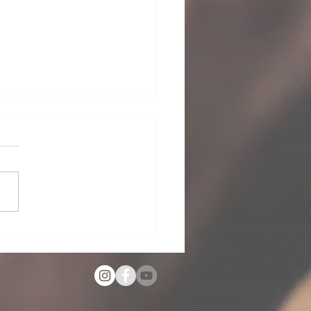
s de Esperança,
des de Futuro!🩵