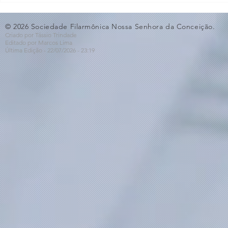
ao Dia dos Pais🩵
Violino🎻
© 2026 Sociedade Filarmônica Nossa Senhora da Conceição.
Criado por Tássio Trindade
Editado por Marcos Lima
Última Edição - 22/07
/2026
- 23:19