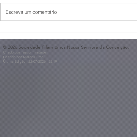
Escreva um comentário
O Som não para na SFNSC!
Concerto 
🎵🎶
ao Dia dos 
© 2026 Sociedade Filarmônica Nossa Senhora da Conceição.
Criado por Tássio Trindade
Editado por Marcos Lima
Última Edição - 22/07
/2026
- 23:19