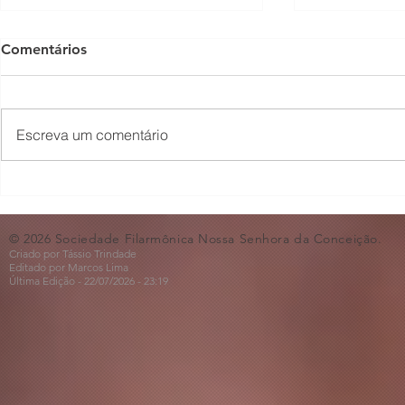
Comentários
Escreva um comentário
O Som não para na SFNSC!
Concerto 
🎵🎶
ao Dia dos 
© 2026 Sociedade Filarmônica Nossa Senhora da Conceição.
Criado por Tássio Trindade
Editado por Marcos Lima
Última Edição - 22/07
/2026
- 23:19