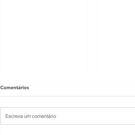
Comentários
Escreva um comentário
O Som não para na SFNSC!
Concerto 