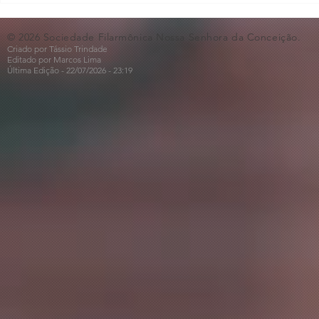
🎵🎶
ao Dia dos 
© 2026 Sociedade Filarmônica Nossa Senhora da Conceição.
Criado por Tássio Trindade
Editado por Marcos Lima
Última Edição - 22/07
/2026
- 23:19