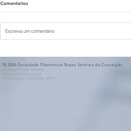
Comentários
Escreva um comentário
Concerto em Homenagem
Bastidores 
ao Dia dos Pais🩵
Violino🎻
© 2026 Sociedade Filarmônica Nossa Senhora da Conceição.
Criado por Tássio Trindade
Editado por Marcos Lima
Última Edição - 22/07
/2026
- 23:19