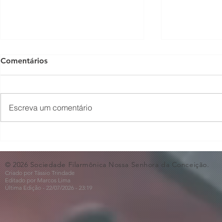
Comentários
Escreva um comentário
O Som não para na SFNSC!
Concerto 
🎵🎶
ao Dia dos 
© 2026 Sociedade Filarmônica Nossa Senhora da Conceição.
Criado por Tássio Trindade
Editado por Marcos Lima
Última Edição - 22/07
/2026
- 23:19