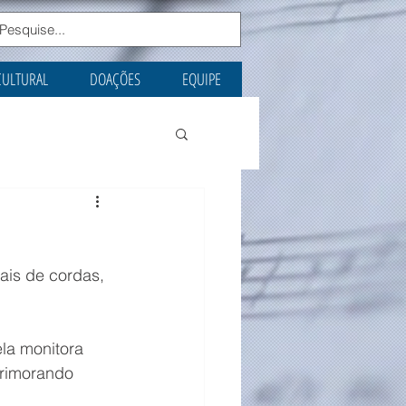
CULTURAL
DOAÇÕES
EQUIPE
ais de cordas, 
la monitora 
rimorando 