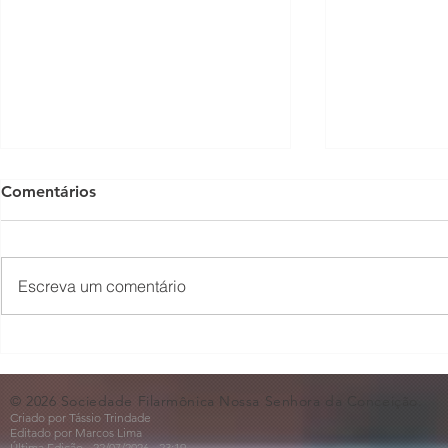
Comentários
Escreva um comentário
O Som não para na SFNSC!
Concerto 
🎵🎶
ao Dia dos 
© 2026 Sociedade Filarmônica Nossa Senhora da Conceição.
Criado por Tássio Trindade
Editado por Marcos Lima
Última Edição - 22/07
/2026
- 23:19