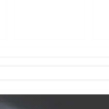
Concerto em Homenagem
Bast
ao Dia dos Pais🩵
Viol
 Senhora da Conceição.