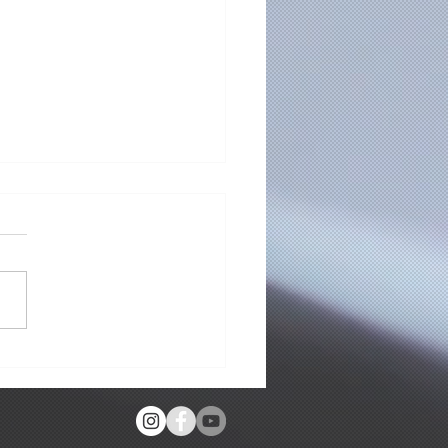
idores da Aula de
ino🎻