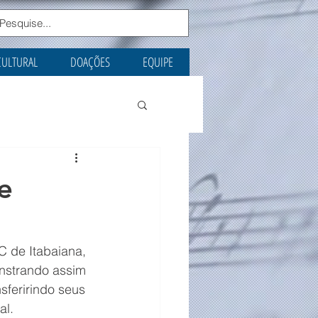
CULTURAL
DOAÇÕES
EQUIPE
e
 de Itabaiana, 
onstrando assim 
nsferirindo seus 
al.