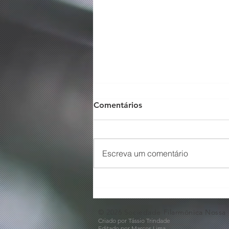
Comentários
Escreva um comentário
O Som não para na SFNSC!
🎵🎶
© 2026 Sociedade Filarmônica Nossa
Criado por Tássio Trindade
Editado por Marcos Lima