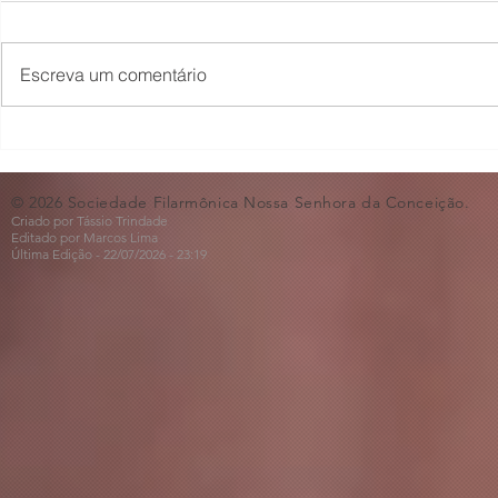
Escreva um comentário
Concerto em Homenagem
Bastidores 
ao Dia dos Pais🩵
Violino🎻
© 2026 Sociedade Filarmônica Nossa Senhora da Conceição.
Criado por Tássio Trindade
Editado por Marcos Lima
Última Edição - 22/07
/2026
- 23:19