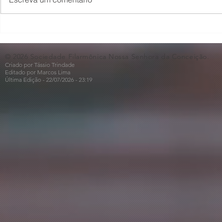
O Som não para na SFNSC!
Concerto 
🎵🎶
ao Dia dos 
© 2026 Sociedade Filarmônica Nossa Senhora da Conceição.
Criado por Tássio Trindade
Editado por Marcos Lima
Última Edição - 22/07
/2026
- 23:19