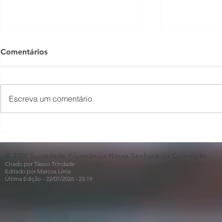
Comentários
Escreva um comentário
O Som não para na SFNSC!
Concerto 
🎵🎶
ao Dia dos 
© 2026 Sociedade Filarmônica Nossa Senhora da Conceição.
Criado por Tássio Trindade
Editado por Marcos Lima
Última Edição - 22/07
/2026
- 23:19