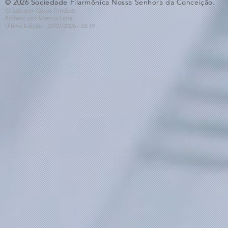
© 2026 Sociedade Filarmônica Nossa Senhora da Conceição.
Criado por Tássio Trindade
Editado por Marcos Lima
Última Edição - 22/07
/2026
- 23:19