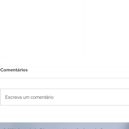
Comentários
Escreva um comentário
O Som não para na SFNSC!
Concerto 
🎵🎶
ao Dia dos 