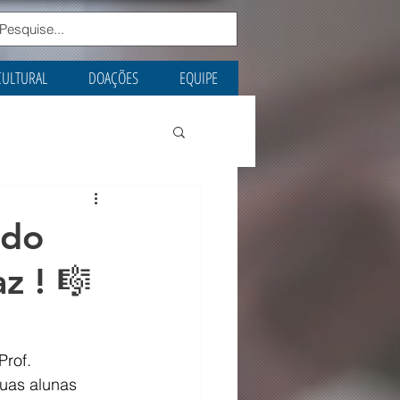
CULTURAL
DOAÇÕES
EQUIPE
ndo
z ! 🎼
rof. 
uas alunas 