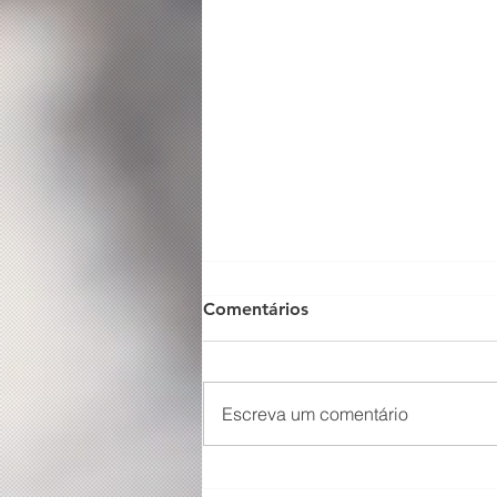
Comentários
Escreva um comentário
O Som não para na SFNSC!