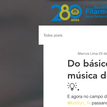
Todos posts
Marcos Lima
23 de
Do básic
música de
💡.
E agora no campo da
@ketillyn_1k
 passand