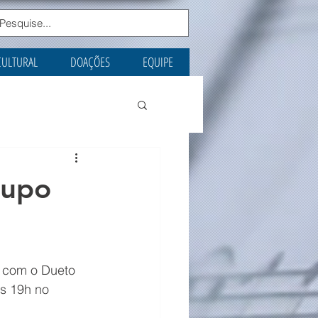
CULTURAL
DOAÇÕES
EQUIPE
rupo
 com o Dueto 
s 19h no 