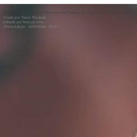
🎵🎶
ao Dia dos 
© 2026 Sociedade Filarmônica Nossa Senhora da Conceição.
Criado por Tássio Trindade
Editado por Marcos Lima
Última Edição - 22/07
/2026
- 23:19