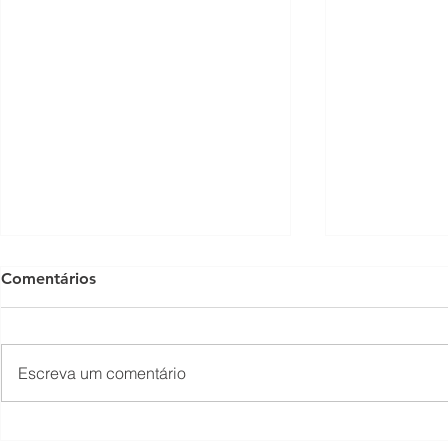
Comentários
Escreva um comentário
O Som não para na SFNSC!
Concerto 