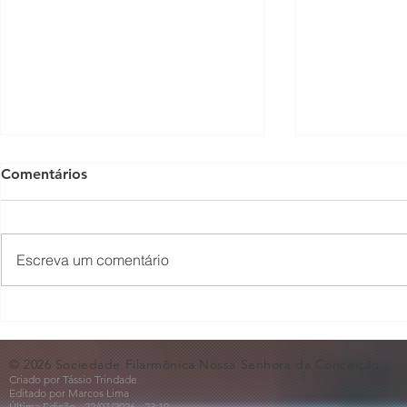
Comentários
Escreva um comentário
🎻A Magia das Quatro
✨Quinteto 
Cordas🎻
CAPS AD II
© 2026 Sociedade Filarmônica Nossa Senhora da Conceição.
Criado por Tássio Trindade
Editado por Marcos Lima
Última Edição - 22/07
/2026
- 23:19