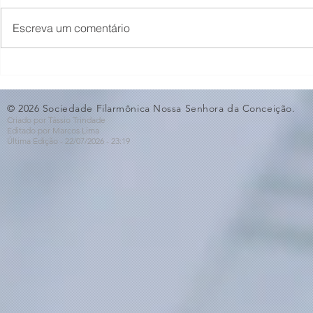
Escreva um comentário
O Som não para na SFNSC!
Concerto 
🎵🎶
ao Dia dos 
© 2026 Sociedade Filarmônica Nossa Senhora da Conceição.
Criado por Tássio Trindade
Editado por Marcos Lima
Última Edição - 22/07
/2026
- 23:19