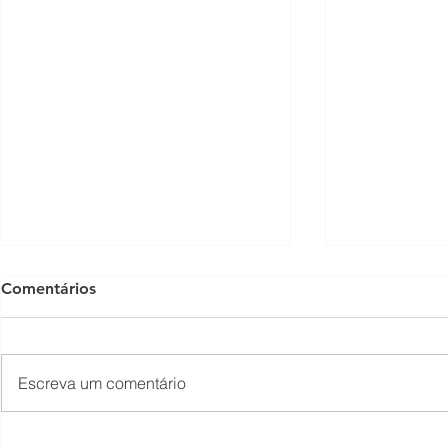
Comentários
Escreva um comentário
O Som não para na SFNSC!
Concerto 