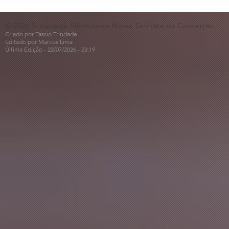
🎵🎶
ao Dia dos 
© 2026 Sociedade Filarmônica Nossa Senhora da Conceição.
Criado por Tássio Trindade
Editado por Marcos Lima
Última Edição - 22/07
/2026
- 23:19