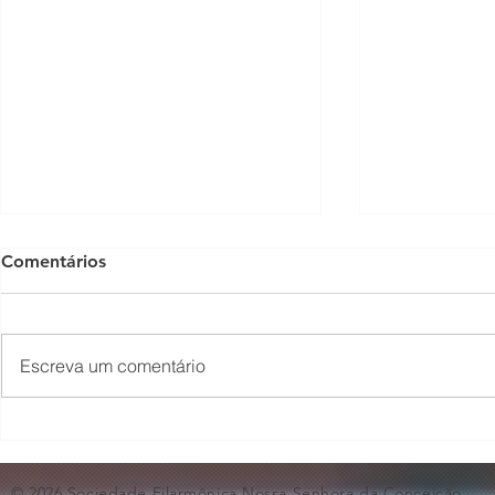
Comentários
Escreva um comentário
O Som não para na SFNSC!
Concerto 
🎵🎶
ao Dia dos 
© 2026 Sociedade Filarmônica Nossa Senhora da Conceição.