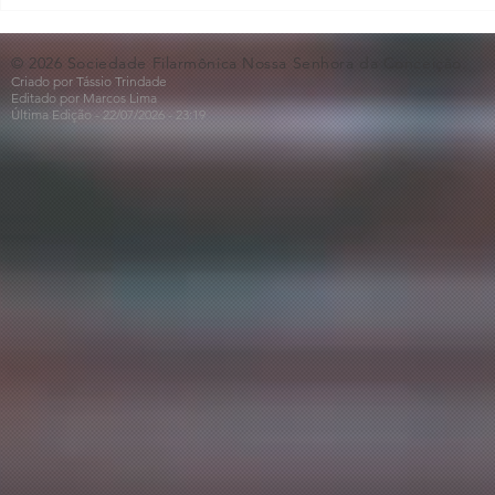
O Som não para na SFNSC!
Concerto 
🎵🎶
ao Dia dos 
© 2026 Sociedade Filarmônica Nossa Senhora da Conceição.
Criado por Tássio Trindade
Editado por Marcos Lima
Última Edição - 22/07
/2026
- 23:19