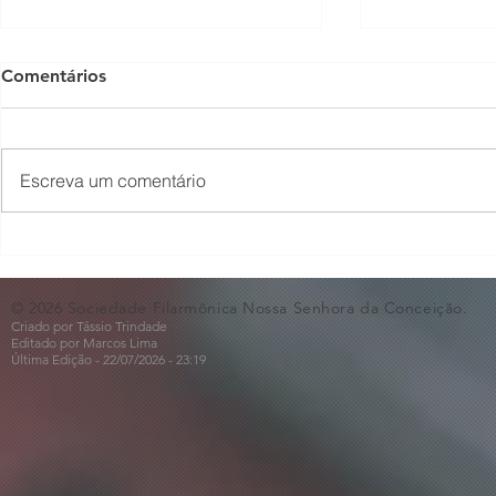
Comentários
Escreva um comentário
O Som não para na SFNSC!
Concerto 
🎵🎶
ao Dia dos 
© 2026 Sociedade Filarmônica Nossa Senhora da Conceição.
Criado por Tássio Trindade
Editado por Marcos Lima
Última Edição - 22/07
/2026
- 23:19