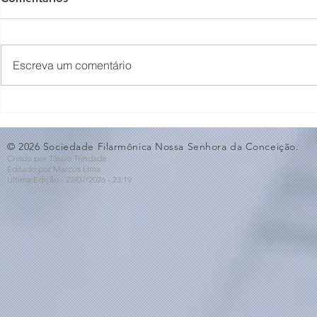
Escreva um comentário
O Som não para na SFNSC!
Concerto 
🎵🎶
ao Dia dos 
© 2026 Sociedade Filarmônica Nossa Senhora da Conceição.
Criado por Tássio Trindade
Editado por Marcos Lima
Última Edição - 22/07
/2026
- 23:19