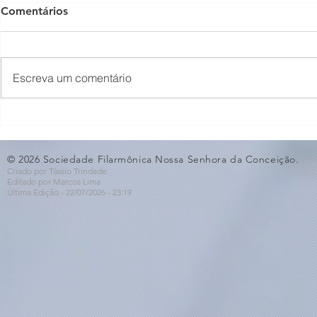
Comentários
Escreva um comentário
O Som não para na SFNSC!
Concerto 
🎵🎶
ao Dia dos 
© 2026 Sociedade Filarmônica Nossa Senhora da Conceição.
Criado por Tássio Trindade
Editado por Marcos Lima
Última Edição - 22/07
/2026
- 23:19