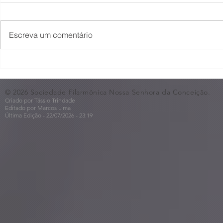
Escreva um comentário
O Som não para na SFNSC!
Concerto 
🎵🎶
ao Dia dos 
© 2026 Sociedade Filarmônica Nossa Senhora da Conceição.
Criado por Tássio Trindade
Editado por Marcos Lima
Última Edição - 22/07
/2026
- 23:19