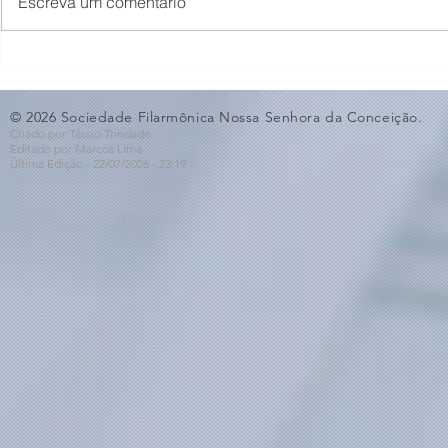
Escreva um comentário
O Som não para na SFNSC!
Concerto 
🎵🎶
ao Dia dos 
© 2026 Sociedade Filarmônica Nossa Senhora da Conceição.
Criado por Tássio Trindade
Editado por Marcos Lima
Última Edição - 22/07
/2026
- 23:19