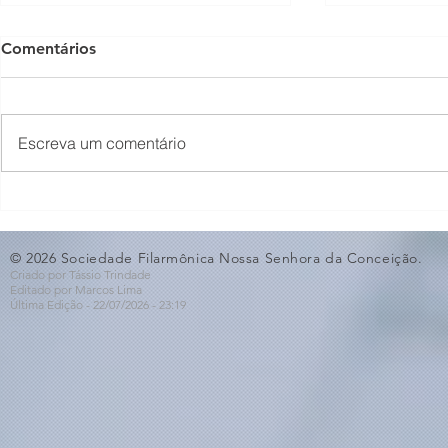
Comentários
Escreva um comentário
O Som não para na SFNSC!
Concerto 
🎵🎶
ao Dia dos 
© 2026 Sociedade Filarmônica Nossa Senhora da Conceição.
Criado por Tássio Trindade
Editado por Marcos Lima
Última Edição - 22/07
/2026
- 23:19