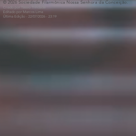
© 2026 Sociedade Filarmônica Nossa Senhora da Conceição.
Criado por Tássio Trindade
Editado por Marcos Lima
Última Edição - 22/07
/2026
- 23:19