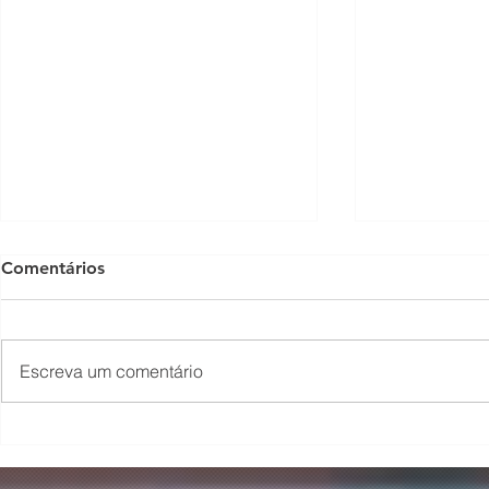
Comentários
Escreva um comentário
O Som não para na SFNSC!
Concerto 
🎵🎶
ao Dia dos 