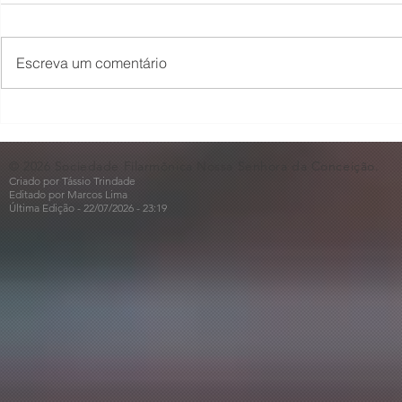
Escreva um comentário
O Som não para na SFNSC!
Concerto 
🎵🎶
ao Dia dos 
© 2026 Sociedade Filarmônica Nossa Senhora da Conceição.
Criado por Tássio Trindade
Editado por Marcos Lima
Última Edição - 22/07
/2026
- 23:19