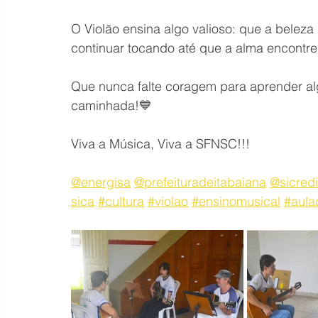
O Violão ensina algo valioso: que a belez
continuar tocando até que a alma encontre
Que nunca falte coragem para aprender algo
caminhada!💙
Viva a Música, Viva a SFNSC!!!
@energisa
@prefeituradeitabaiana
@sicredi
sica
#cultura
#violao
#ensinomusical
#aula