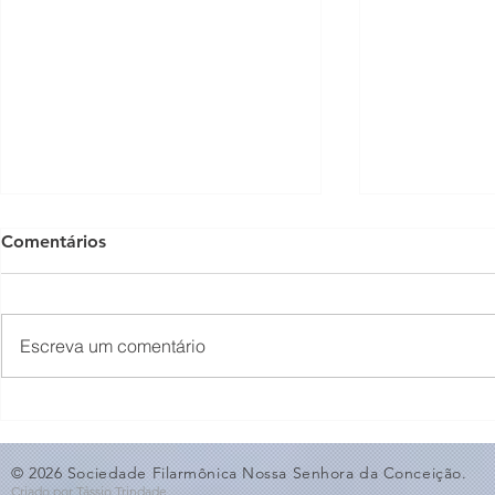
Comentários
Escreva um comentário
O Som não para na SFNSC!
Concerto 
🎵🎶
ao Dia dos 
© 2026 Sociedade Filarmônica Nossa Senhora da Conceição.
Criado por Tássio Trindade