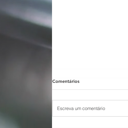
Comentários
Escreva um comentário
O Som não para na SFNSC!