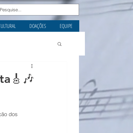
CULTURAL
DOAÇÕES
EQUIPE
ta🎸🎶
ção dos 