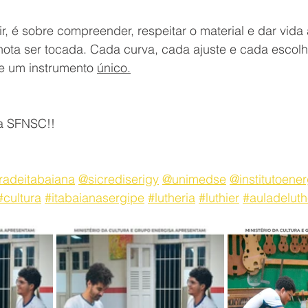
r, é sobre compreender, respeitar o material e dar vida
ota ser tocada. Cada curva, cada ajuste e cada escol
 de um instrumento 
único.
 a SFNSC!!
radeitabaiana
@sicrediserigy
@unimedse
@institutoener
#cultura
#itabaianasergipe
#lutheria
#luthier
#auladeluth