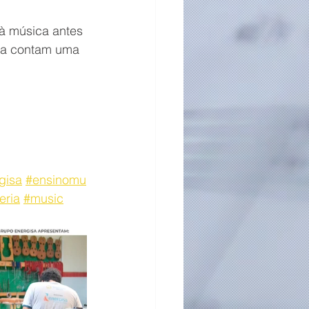
 à música antes 
ha contam uma 
gisa
#ensinomu
eria
#music