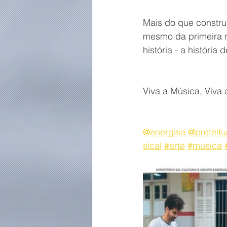
Mais do que construi
mesmo da primeira n
história - a história
Viva
 a Música, Viva
@energisa
@prefeitu
sical
#arte
#musica