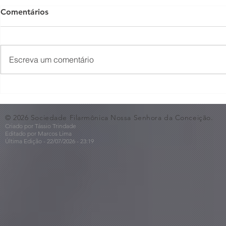
Comentários
Escreva um comentário
O Som não para na SFNSC!
Concerto 
🎵🎶
ao Dia dos 
© 2026 Sociedade Filarmônica Nossa Senhora da Conceição.
Criado por Tássio Trindade
Editado por Marcos Lima
Última Edição - 22/07
/2026
- 23:19