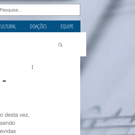
CULTURAL
DOAÇÕES
EQUIPE
 -
 desta vez, 
 sendo 
evidas 