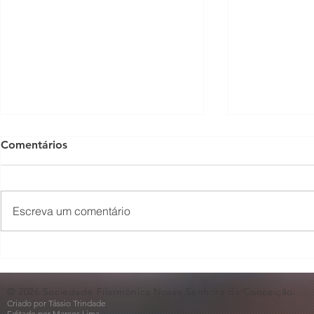
Comentários
Escreva um comentário
O Som não para na SFNSC!
Concerto 
🎵🎶
ao Dia dos 
© 2026 Sociedade Filarmônica Nossa Senhora da Conceição.
Criado por Tássio Trindade
Editado por Marcos Lima