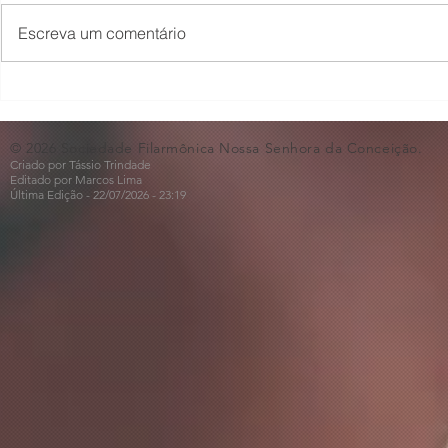
Escreva um comentário
🎻A Magia das Quatro
✨Quinteto 
Cordas🎻
CAPS AD II
© 2026 Sociedade Filarmônica Nossa Senhora da Conceição.
Criado por Tássio Trindade
Editado por Marcos Lima
Última Edição - 22/07
/2026
- 23:19