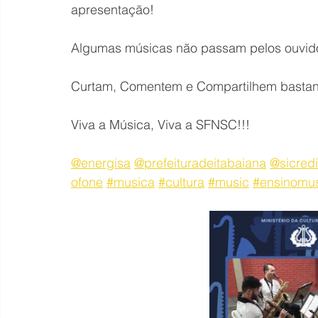
apresentação!
Algumas músicas não passam pelos ouvido
Curtam, Comentem e Compartilhem bastan
Viva a Música, Viva a SFNSC!!!
@energisa
@prefeituradeitabaiana
@sicredi
ofone
#musica
#cultura
#music
#ensinomus