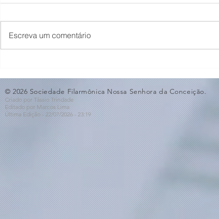
Escreva um comentário
O Som não para na SFNSC!
Concerto 
🎵🎶
ao Dia dos 
© 2026 Sociedade Filarmônica Nossa Senhora da Conceição.
Criado por Tássio Trindade
Editado por Marcos Lima
Última Edição - 22/07
/2026
- 23:19