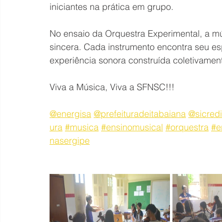
iniciantes na prática em grupo.
No ensaio da Orquestra Experimental, a mú
sincera. Cada instrumento encontra seu esp
experiência sonora construída coletivamen
Viva a Música, Viva a SFNSC!!!
@energisa
@prefeituradeitabaiana
@sicredi
ura
#musica
#ensinomusical
#orquestra
#e
nasergipe