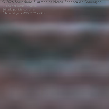
© 2026 Sociedade Filarmônica Nossa Senhora da Conceição.
Criado por Tássio Trindade
Editado por Marcos Lima
Última Edição - 22/07
/2026
- 23:19