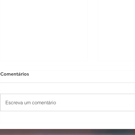
Comentários
Escreva um comentário
O Som não para na SFNSC!
Concerto 
🎵🎶
ao Dia dos 