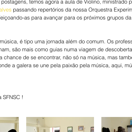
ostagens, temos agora a aula de Violino, ministrado pe
alves
 passando repertórios da nossa Orquestra Experi
feiçoando-as para avançar para os próximos grupos da i
música, é tipo uma jornada além do comum. Os profess
inam, são mais como guias numa viagem de descoberta
a chance de se encontrar, não só na música, mas tam
nde a galera se une pela paixão pela música, aqui, mús
 a SFNSC !