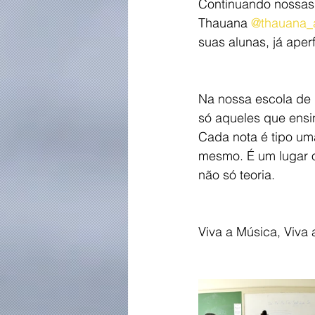
Continuando nossas p
Thauana 
@thauana_
suas alunas, já aper
Na nossa escola de 
só aqueles que ens
Cada nota é tipo um
mesmo. É um lugar o
não só teoria.
Viva a Música, Viva