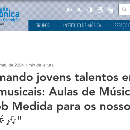
GRUPOS
INSTITUTO DE MÚSICA
ESPAÇO 
mai. de 2024
1 min de leitura
mando jovens talentos 
 musicais: Aulas de Músi
ob Medida para os noss
🌟🎶"