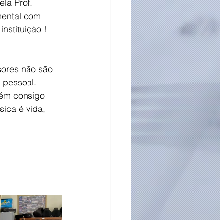
la Prof. 
mental com 
nstituição !
ores não são 
 pessoal. 
bém consigo 
ica é vida, 