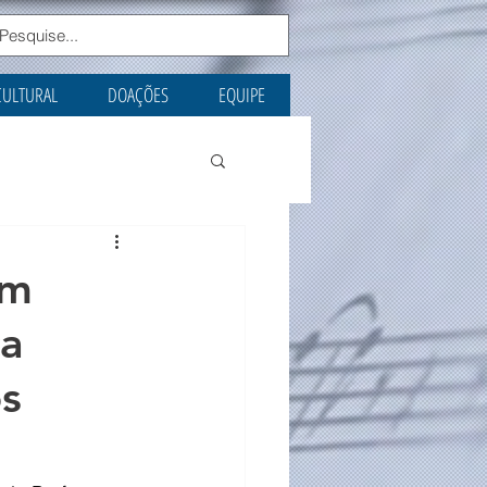
CULTURAL
DOAÇÕES
EQUIPE
em
ca
os