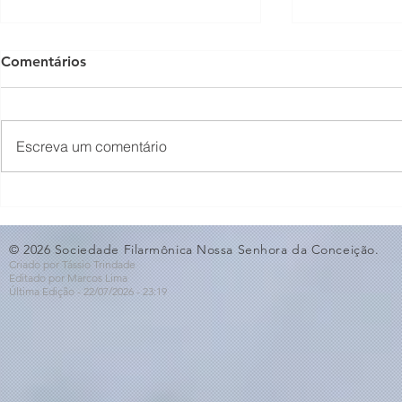
Comentários
Escreva um comentário
O Som não para na SFNSC!
Concerto 
🎵🎶
ao Dia dos 
© 2026 Sociedade Filarmônica Nossa Senhora da Conceição.
Criado por Tássio Trindade
Editado por Marcos Lima
Última Edição - 22/07
/2026
- 23:19