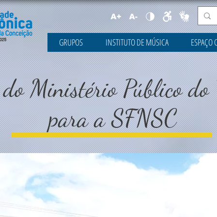
GRUPOS
INSTITUTO DE MÚSICA
ESPAÇO 
do Ministério Público do
para a SFNSC