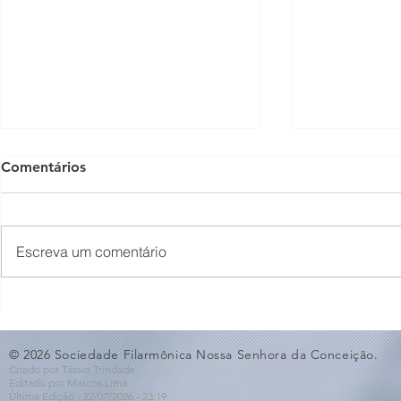
Comentários
Escreva um comentário
O Som não para na SFNSC!
Concerto 
🎵🎶
ao Dia dos 
© 2026 Sociedade Filarmônica Nossa Senhora da Conceição.
Criado por Tássio Trindade
Editado por Marcos Lima
Última Edição - 22/07
/2026
- 23:19